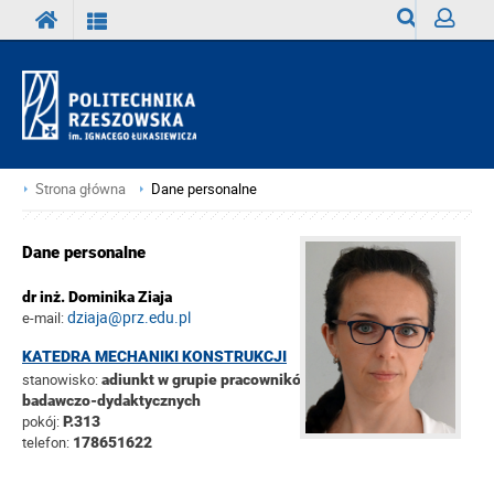
Wyszukiwark
Zaloguj
Strona główna
Dane personalne
Dane personalne
dr inż. Dominika Ziaja
dziaja@prz.edu.pl
e-mail:
KATEDRA MECHANIKI KONSTRUKCJI
stanowisko:
adiunkt w grupie pracowników
badawczo-dydaktycznych
pokój:
P.313
telefon:
178651622