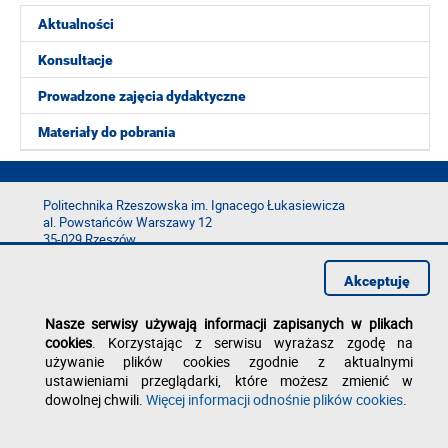
Aktualności
Konsultacje
Prowadzone zajęcia dydaktyczne
Materiały do pobrania
Politechnika Rzeszowska im. Ignacego Łukasiewicza
al. Powstańców Warszawy 12
35-029 Rzeszów
tel.: +48 17 865 11 00
Akceptuję
fax: +48 17 854 12 60
e-mail:
kancelaria@prz.edu.pl
Nasze serwisy używają informacji zapisanych w plikach
Deklaracja dostępności
cookies
. Korzystając z serwisu wyrażasz zgodę na
Polityka prywatności
używanie plików cookies zgodnie z aktualnymi
Zgłoś błąd na stronie
ustawieniami przeglądarki, które możesz zmienić w
dowolnej chwili.
Więcej informacji odnośnie plików cookies
.